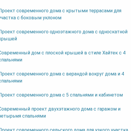
Проект современного дома с крытыми террасами для
участка с боковым уклоном
Проект современного одноэтажного дома с односкатной
крышей
Современный дом с плоской крышей в стиле Хайтек с 4
спальнями
Проект современного дома с верандой вокруг дома и 4
спальнями
Проект современного дома c 5 спальнями и кабинетом
Современный проект двухэтажного дома с гаражом и
четырьмя спальнями
Проект современного сельского дома для узкого участка