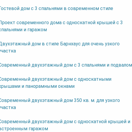
Гостевой дом с 3 спальнями в современном стиле
Проект современного дома с односкатной крышей с 3
спальнями и гаражом
Двухэтажный дом в стиле Барнхаус для очень узкого
участка
Современный двухэтажный дом с 3 спальнями и подвало
Современный двухэтажный дом с односкатными
крышами и панорамными окнами
Современный двухэтажный дом 350 кв. м. для узкого
участка
Cовременный двухэтажный дом с односкатной крышей и
встроенным гаражом