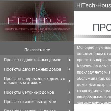
HiTech-Hou
HITECH HOUSE
ПР
современные проекты домов, дизайнерские идеи и высокие
технологии
Молодые и умные
Показать все
современном стил
Проекты одноэтажных домов
проектов каркасн
Каркасные дома п
Проекты двухэтажных домов
прохладу летом, 
обслуживании, ко
Проекты современных домов с
цокольным этажом
доме. Благодаря
характеристикам 
Проекты бетонных домов
панорамными окна
Проекты кирпичных домов
равных наружных 
площадь еще для 