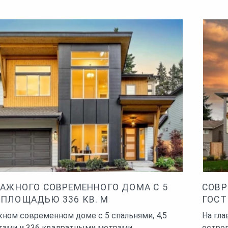
для строительства дома с цокольным этажом
озяйственных помещений: кладовой, спортзала,
еатра или мастерской. Проекты каркасных
самыми популярными на всех пяти континентах
ва индивидуальных жилых домов.
ТАЖНОГО СОВРЕМЕННОГО ДОМА С 5
СОВР
ПЛОЩАДЬЮ 336 КВ. М
ГОСТ
жном современном доме с 5 спальнями, 4,5
На гла
тами и 336 квадратными метрами
остров