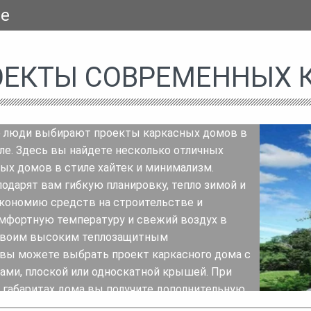
se
ОЕКТЫ СОВРЕМЕННЫХ 
 люди выбирают проекты каркасных домов в
е. Здесь вы найдете несколько отличных
ых домов в стиле хайтек и минимализм.
одарят вам гибкую планировку, тепло зимой и
экономию средств на строительстве и
мфортную температуру и свежий воздух в
 своим высоким теплозащитным
вы можете выбрать проект каркасного дома с
ми, плоской или односкатной крышей. При
габаритах дома вы получите дополнительную
одной комнаты. Легкая конструкция каркасных