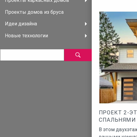
Проекты каркасных домов
домов идеальна 
Проекты домов из бруса
для расширения х
домашнего кинот
Идеи дизайна
домов являются 
Новые технологии
для строительст
ПРОЕКТ 2-Э
СПАЛЬНЯМИ 
В этом двухэта
ванными комна