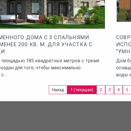
МЕННОГО ДОМА С 3 СПАЛЬНЯМИ
СОВР
НЕЕ 200 КВ. М. ДЛЯ УЧАСТКА С
ИСПО
ДИ
"УМН
а площадью 185 квадратных метров с тремя
Дом бу
создан для того, чтобы максимально
оснащ
 с…
воды 
Назад
1
(текущая)
2
3
4
5