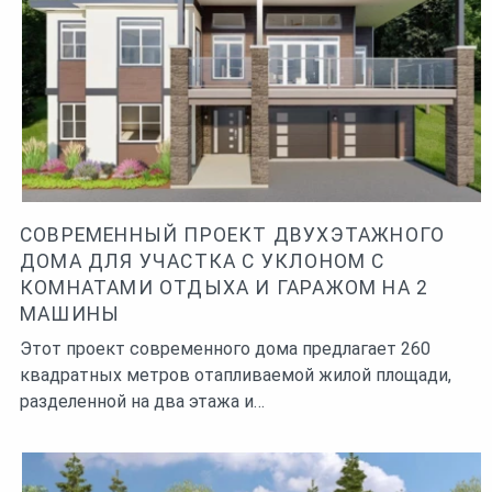
или для сиделки, если кто-то заболеет. Наличие
дополнительной спальни особенно актуально для
загородных или деревенских домов, когда трудно,
даже на автомобиле, уезжать поздним вечером. Если
есть возможность стройте дом с дополнительной
спальней.
СОВРЕМЕННЫЙ ПРОЕКТ ДВУХЭТАЖНОГО
ДОМА ДЛЯ УЧАСТКА С УКЛОНОМ С
КОМНАТАМИ ОТДЫХА И ГАРАЖОМ НА 2
МАШИНЫ
Этот проект современного дома предлагает 260
квадратных метров отапливаемой жилой площади,
разделенной на два этажа и…