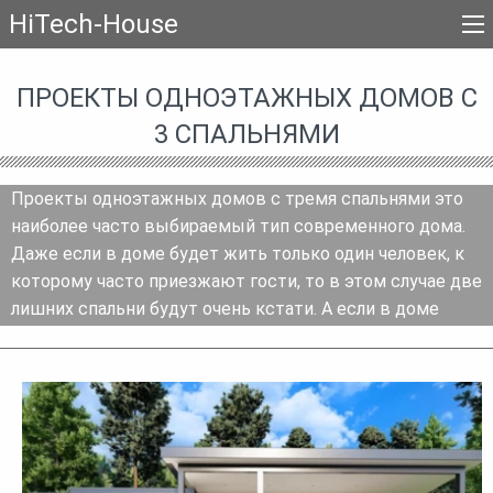
HiTech-House
ПРОЕКТЫ ОДНОЭТАЖНЫХ ДОМОВ С
3 СПАЛЬНЯМИ
Проекты одноэтажных домов с тремя спальнями это
наиболее часто выбираемый тип современного дома.
Даже если в доме будет жить только один человек, к
которому часто приезжают гости, то в этом случае две
лишних спальни будут очень кстати. А если в доме
будет жить семья с детьми, то в современных семьях
редко бывает больше двух детей. Проекты
одноэтажных домов с тремя спальнями больше всего
нужны пожилым супругам. Пожилые люди часто
предпочитают спать в отдельных комнатах. Третья
спальня пригодится для навещающих родственников