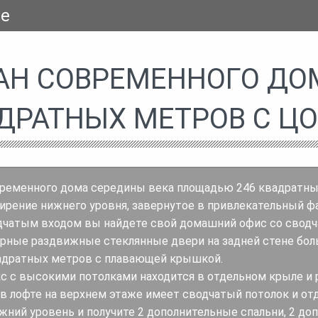
se
АН СОВРЕМЕННОГО ДО
ДРАТНЫХ МЕТРОВ С 
временного дома середины века площадью 246 квадратных
ирение нижнего уровня, завернутое в привлекательный ф
дчатым входом вы найдете свой домашний офис со сводча
рные раздвижные стеклянные двери на задней стене бол
адратных метров с плавающей крышкой.
с с высокими потолками находится в отдельном крыле и 
я в лофте на верхнем этаже имеет сводчатый потолок и от
жний уровень и получите 2 дополнительные спальни, 2 до