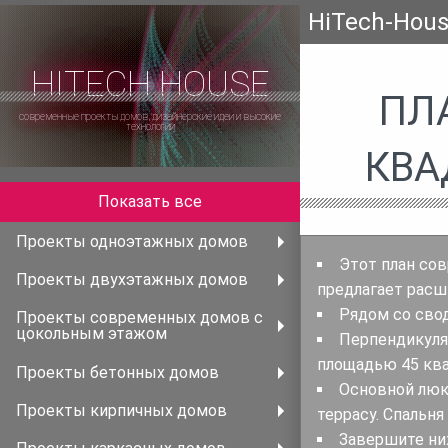
HiTech-Hou
HITECH HOUSE
ПЛ
современные проекты домов, дизайнерские идеи и высокие
технологии
КВА
Показать все
Проекты одноэтажных домов
Этот план со
Проекты двухэтажных домов
предлагает расш
Рядом со сво
Проекты современных домов с
цокольным этажом
Перпендикуля
площадью 45 кв
Проекты бетонных домов
Основной люк
Проекты кирпичных домов
террасу. Спальн
Завершите ни