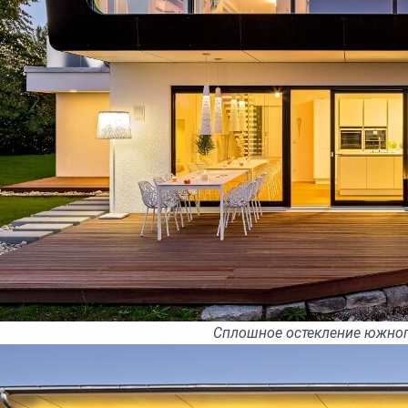
Сплошное остекление южног