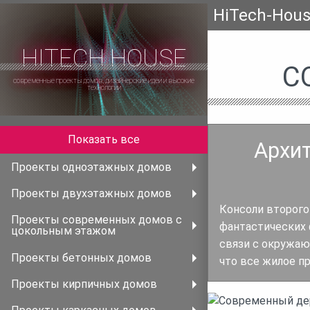
HiTech-Hou
HITECH HOUSE
С
современные проекты домов, дизайнерские идеи и высокие
технологии
Показать все
Архит
Проекты одноэтажных домов
Проекты двухэтажных домов
Консоли второго
Проекты современных домов с
фантастических 
цокольным этажом
связи с окружаю
Проекты бетонных домов
что все жилое п
Проекты кирпичных домов