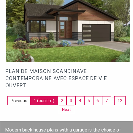
PLAN DE MAISON SCANDINAVE
CONTEMPORAINE AVEC ESPACE DE VIE
OUVERT
Previous
1
(current)
2
3
4
5
6
7
…
12
Next
Modern brick house plans with a garage is the choice of