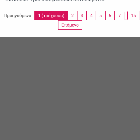
Προηγούμενο
1
(τρέχουσα)
2
3
4
5
6
7
…
15
Επόμενο