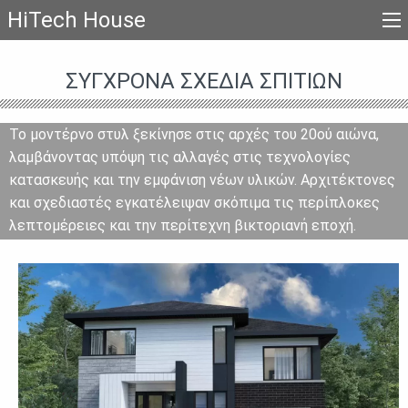
HiTech House
ΣΎΓΧΡΟΝΑ ΣΧΈΔΙΑ ΣΠΙΤΙΏΝ
Το μοντέρνο στυλ ξεκίνησε στις αρχές του 20ού αιώνα,
λαμβάνοντας υπόψη τις αλλαγές στις τεχνολογίες
κατασκευής και την εμφάνιση νέων υλικών. Αρχιτέκτονες
και σχεδιαστές εγκατέλειψαν σκόπιμα τις περίπλοκες
λεπτομέρειες και την περίτεχνη βικτοριανή εποχή.
Σήμερα συνεχίζουν να προκαλούν τον εαυτό τους να
δημιουργήσουν τολμηρά και φωτεινά σχέδια σπιτιών. Οι
αρχιτέκτονες χρησιμοποιούν ευθείες γραμμές τοίχων,
επίπεδες ή υπόστεγες στέγες, πανοραμικά παράθυρα και
σκεπαστές βεράντες για να δημιουργήσουν σχέδια
σπιτιού σε στυλ υψηλής τεχνολογίας και μινιμαλισμό. Ένα
σύγχρονο σπίτι δεν πρέπει να απαιτεί πολλή προσπάθεια
για να λειτουργήσει. Για την κατασκευή ενός σπιτιού