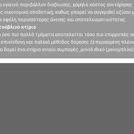
πιο υγιεινό περιβάλλον διαβίωσης, χαμηλό κόστος συντήρησης
ης οικονομικά αποδοτική, καθώς μπορεί να συγκριθεί εξίσου 
α οφέλη περισσότερης άνεσης και αποτελεσματικότητας.
τούβλινο κτίριο
 όσο πιο πολλά τμήματα αποτελείται τόσο πιο επιρρεπές σε 
 επικίνδυνη και παλαιά μέθοδος δόμησης ξεπερασμένη πλέο
τα δομεί ένα κτήριο ενιαίο συμπαγές ,μονολιθικό (μονομπλό