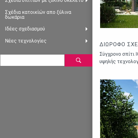
Σχέδια σπιτιών με ξύλινο σκελετό
Σχέδια κατοικίὠν απο ξὐλινα
δωκάρια
Ιδέες σχεδιασμού
Νέες τεχνολογίες
ΔΙΏΡΟΦΟ ΣΧΈ
Σύγχρονο σπίτι 
υψηλής τεχνολογ