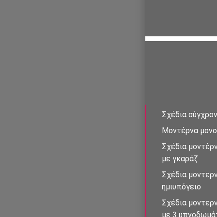
Σχέδια σύγχρον
Μοντέρνα μονο
Σχέδια μοντέρν
με γκαράζ
Σχέδια μοντερ
ημιυπόγειο
Σχέδια μοντερ
με 3 υπνοδωμἀ