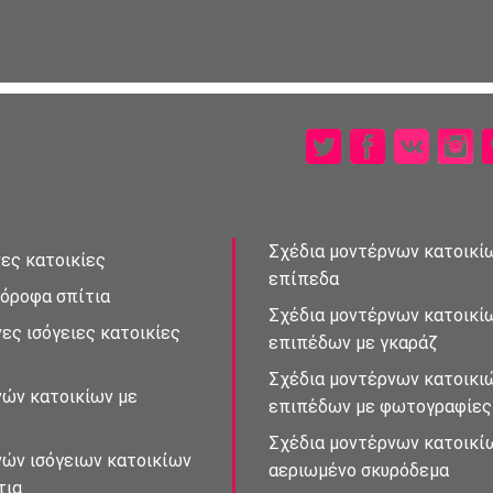
Σχέδια μοντέρνων κατοικίω
ες κατοικίες
επἰπεδα
ὀροφα σπἰτια
Σχέδια μοντέρνων κατοικί
ες ισὀγειες κατοικίες
επιπέδων με γκαράζ
Σχέδια μοντἐρνων κατοικι
νὠν κατοικίων με
επιπἐδων με φωτογραφίε
Σχἐδια μοντἐρνων κατοικἰ
νών ισὀγειων κατοικἰων
αεριωμένο σκυρόδεμα
τια