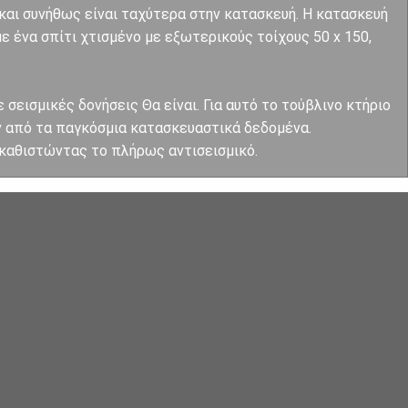
 και συνήθως είναι ταχύτερα στην κατασκευή. Η κατασκευή
με ένα σπίτι χτισμένο με εξωτερικούς τοίχους 50 x 150,
σεισμικές δονήσεις Θα είναι. Για αυτό το τούβλινο κτήριο
ν από τα παγκόσμια κατασκευαστικά δεδομένα.
κ)καθιστώντας το πλήρως αντισεισμικό.