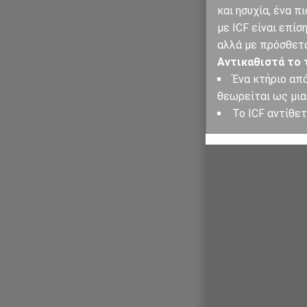
και ησυχία, ένα 
με ICF είναι επίσ
αλλά με πρόσθετ
Αντικαθιστά το 
Ένα κτήριο από
θεωρείται ως μια
Το ICF αντίθε