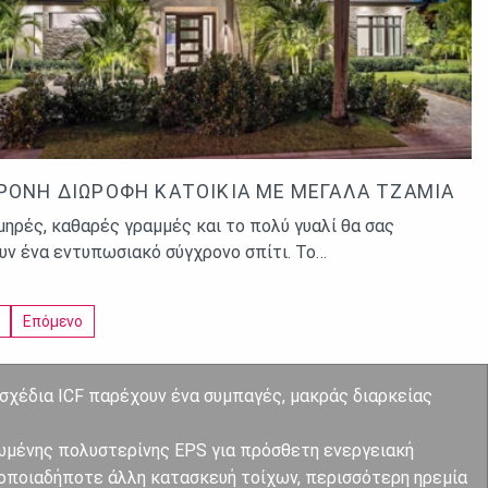
ΡΟΝΗ ΔΙΏΡΟΦΗ ΚΑΤΟΙΚΊΑ ΜΕ ΜΕΓΆΛΑ ΤΖΆΜΙΑ
μηρές, καθαρές γραμμές και το πολύ γυαλί θα σας
υν ένα εντυπωσιακό σύγχρονο σπίτι. Το…
Επόμενο
 σχέδια ICF παρέχουν ένα συμπαγές, μακράς διαρκείας
ωμένης πολυστερίνης EPS για πρόσθετη ενεργειακή
 οποιαδήποτε άλλη κατασκευή τοίχων, περισσότερη ηρεμία