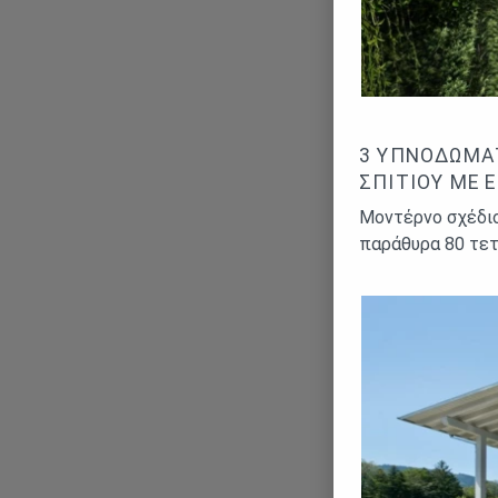
3 ΥΠΝΟΔΩΜΆ
ΣΠΙΤΙΟΎ ΜΕ 
Μοντέρνο σχέδιο
παράθυρα 80 τε