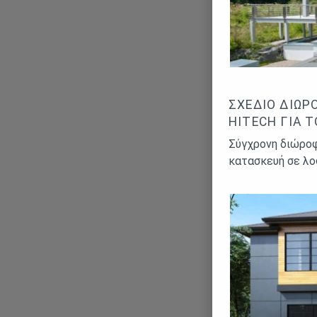
ΣΧΈΔΙΟ ΔΙΏΡ
HITECH ΓΙΑ 
Σύγχρονη διώροφ
κατασκευή σε λο