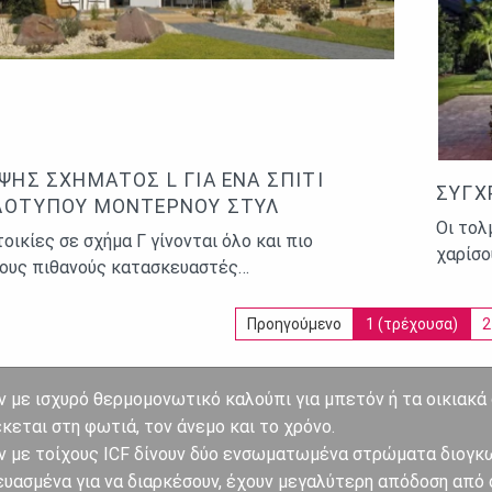
ΨΗΣ ΣΧΉΜΑΤΟΣ L ΓΙΑ ΈΝΑ ΣΠΊΤΙ
ΣΎΓΧ
ΛΌΤΥΠΟΥ ΜΟΝΤΈΡΝΟΥ ΣΤΥΛ
Οι τολ
οικίες σε σχήμα Γ γίνονται όλο και πιο
χαρίσο
τους πιθανούς κατασκευαστές…
Προηγούμενο
1
(τρέχουσα)
2
ν με ισχυρό θερμομονωτικό καλούπι για μπετόν ή τα οικιακά
κεται στη φωτιά, τον άνεμο και το χρόνο.
ν με τοίχους ICF δίνουν δύο ενσωματωμένα στρώματα διογκ
υασμένα για να διαρκέσουν, έχουν μεγαλύτερη απόδοση από