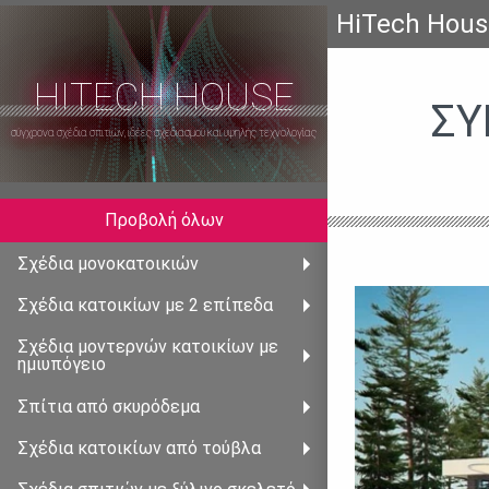
HiTech Hous
HITECH HOUSE
ΣΎ
σύγχρονα σχέδια σπιτιών, ιδέες σχεδιασμού και υψηλής τεχνολογίας
Προβολή όλων
Σχέδια μονοκατοικιών
Σχέδια κατοικίων με 2 επἰπεδα
Σχέδια μοντερνὠν κατοικίων με
ημιυπόγειο
Σπἰτια από σκυρόδεμα
Σχέδια κατοικἰων από τούβλα