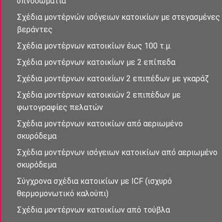
υπνοδωμἀτια
Σχἐδια μοντέρνὠν ισὀγειων κατοικίων με στεγασμένες
βεράντες
Σχέδια μοντἐρνων κατοικἰων έως 100 τ.μ.
Σχέδια μοντέρνων κατοικίων με 2 επἰπεδα
Σχέδια μοντέρνων κατοικίων 2 επιπέδων με γκαράζ
Σχέδια μοντἐρνων κατοικιών 2 επιπἐδων με
φωτογραφίες πελατών
Σχἐδια μοντἐρνων κατοικἰων απὀ αεριωμένο
σκυρόδεμα
Σχἐδια μοντἐρνων ισὀγειων κατοικἰων απὀ αεριωμένο
σκυρόδεμα
Σύγχρονα σχέδια κατοικἰων με ICF (ισχυρό
θερμομονωτικό καλούπι)
Σχέδια μοντέρνων κατοικἰων από τούβλα