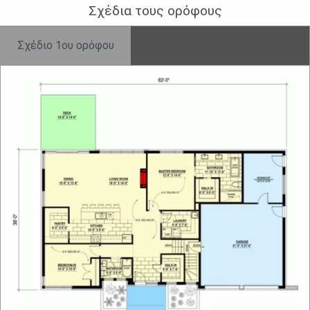
Σχέδια τους ορὀφους
Σχέδιο 1ου ορόφου