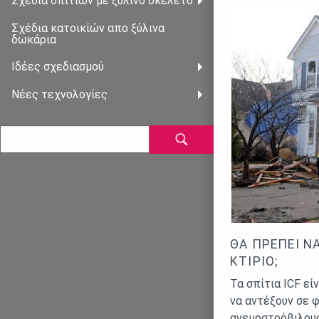
Σχέδια σπιτιών με ξύλινο σκελετό
Σχέδια κατοικίὠν απο ξὐλινα
δωκάρια
Ιδέες σχεδιασμού
Νέες τεχνολογίες
ΘΑ ΠΡΈΠΕΙ ΝΑ
ΤΊΡΙΟ;
Τα σπίτια ICF εί
να αντέξουν σε 
ανεμοστρόβιλους