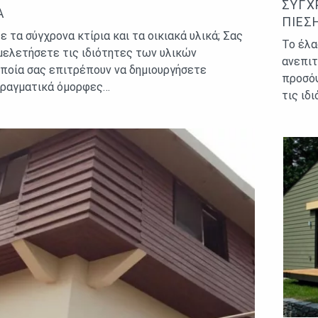
ΣΎΓΧ
Ά
ΠΊΕΣ
 τα σύγχρονα κτίρια και τα οικιακά υλικά; Σας
Το έλα
μελετήσετε τις ιδιότητες των υλικών
ανεπιτ
ποία σας επιτρέπουν να δημιουργήσετε
προσόψ
πραγματικά όμορφες…
τις ιδ