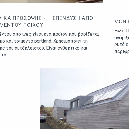
ΙΚΆ ΠΡΌΣΟΨΗΣ - Η ΕΠΈΝΔΥΣΗ ΑΠΌ
ΜΟΝΤ
ΙΜΈΝΤΟΥ ΤΟΊΧΟΥ
Ξύλο-Π
έντου από ίνες είναι ένα προϊόν που βασίζεται
ανάμιξ
μμο και τσιμέντο portland. Χρησιμοποιεί τη
Αυτό ε
ς του αυτόκλειστου. Είναι ανθεκτικό και
περιφρ
 το…