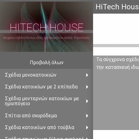
HiTech Hous
HITECH HOUSE
σύγχρονα σχέδια σπιτιών, ιδέες σχεδιασμού και υψηλής τεχνολογίας
Τα σύγχρονα σχέδι
Προβολή όλων
την κατασκευή ιδι
Σχέδια μονοκατοικιών
Σχέδια κατοικίων με 2 επἰπεδα
Σχέδια μοντερνὠν κατοικίων με
ημιυπόγειο
Σπἰτια από σκυρόδεμα
Σχέδια κατοικἰων από τούβλα