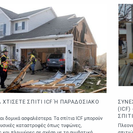
 ΧΤΊΣΕΤΕ ΣΠΊΤΙ ICF Ή ΠΑΡΑΔΟΣΙΑΚΌ Κ
ΣΥΝΕ
(ICF
ΣΠΙΤ
ναι δομικά ασφαλέστερα. Τα σπίτια ICF μπορούν
φυσικές καταστροφές όπως τυφώνες,
Πλεον
 και πλημμύρες σε σχέση με τα συμβατικά
σπιτιώ