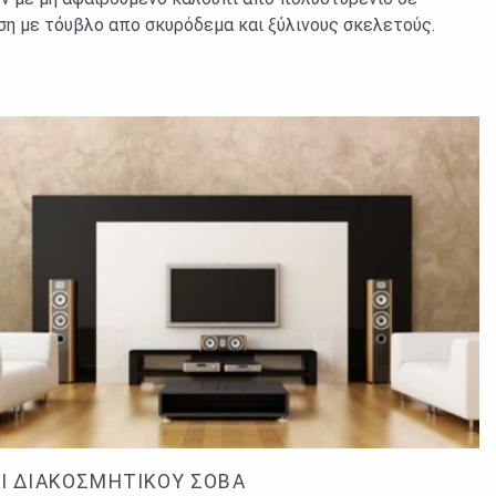
ση με τὀυβλο απο σκυρόδεμα και ξὐλινους σκελετούς.
Ι ΔΙΑΚΟΣΜΗΤΙΚΟΎ ΣΟΒΆ