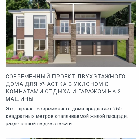
одноэтажных домов. Для удобства разгрузки
продуктов из автомобиля в современные дома
встраивают гараж на одну или две машины, а кухню и
кладовые располагают вблизи от выхода из гаража.
Архитекторы разрабатывали данные проекты для
конкретных людей в соответствии с их вкусами и
предпочтениями, ваши вкусы могут отличаться, но
просмотрев множество проектов современных
одноэтажных домов, вы сможете уловить тенденции и
подобрать то, что нужно. Каждый проект дома
СОВРЕМЕННЫЙ ПРОЕКТ ДВУХЭТАЖНОГО
сопровождается ссылкой на автора дизайна.
ДОМА ДЛЯ УЧАСТКА С УКЛОНОМ С
КОМНАТАМИ ОТДЫХА И ГАРАЖОМ НА 2
МАШИНЫ
Этот проект современного дома предлагает 260
квадратных метров отапливаемой жилой площади,
разделенной на два этажа и…