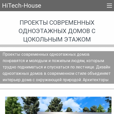
HiTech-House
ПРОЕКТЫ СОВРЕМЕННЫХ
ОДНОЭТАЖНЫХ ДОМОВ С
ЦОКОЛЬНЫМ ЭТАЖОМ
Проекты современных одноэтажных домов
понравятся и молодым и пожилым людям, которым
трудно подниматься и спускаться по лестнице. Дизайн
одноэтажных домов в современном стиле объединяет
интерьер дома с окружающей природой. Архитекторы
стараются расположить панорамные окна и террасы
так, чтобы захватить самый красивый ландшафт.
Современные дома проектируются с учетом
индивидуальных особенностей членов семьи, их стиля
жизни и учитывают мировой опыт планировок