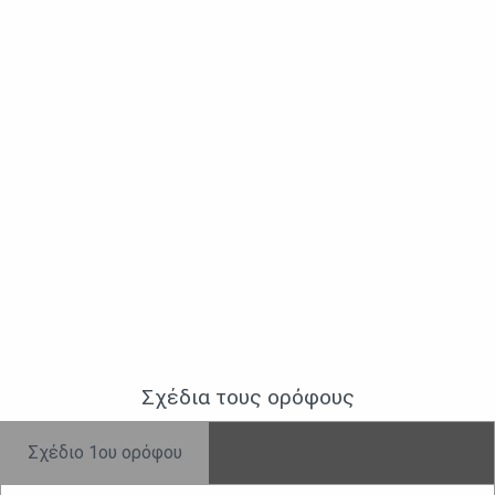
Σχέδια τους ορὀφους
Σχέδιο 1ου ορόφου