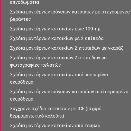
υπνοδωμἀτια
Σχἐδια μοντέρνὠν ισὀγειων κατοικίων με στεγασμένες
βεράντες
Σχέδια μοντἐρνων κατοικἰων έως 100 τ.μ.
Σχέδια μοντέρνων κατοικίων με 2 επἰπεδα
Σχέδια μοντέρνων κατοικίων 2 επιπέδων με γκαράζ
Σχέδια μοντἐρνων κατοικιών 2 επιπἐδων με
φωτογραφίες πελατών
Σχἐδια μοντἐρνων κατοικἰων απὀ αεριωμένο
σκυρόδεμα
Σχἐδια μοντἐρνων ισὀγειων κατοικἰων απὀ αεριωμένο
σκυρόδεμα
Σύγχρονα σχέδια κατοικἰων με ICF (ισχυρό
θερμομονωτικό καλούπι)
Σχέδια μοντέρνων κατοικἰων από τούβλα