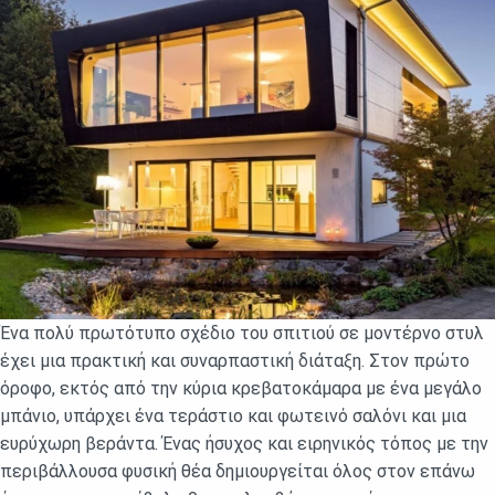
Ένα πολύ πρωτότυπο σχέδιο του σπιτιού σε μοντέρνο στυλ
έχει μια πρακτική και συναρπαστική διάταξη. Στον πρώτο
όροφο, εκτός από την κύρια κρεβατοκάμαρα με ένα μεγάλο
μπάνιο, υπάρχει ένα τεράστιο και φωτεινό σαλόνι και μια
ευρύχωρη βεράντα. Ένας ήσυχος και ειρηνικός τόπος με την
περιβάλλουσα φυσική θέα δημιουργείται όλος στον επάνω