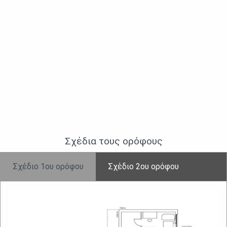
Σχέδια τους ορὀφους
Σχέδιο 1ου ορόφου
Σχἐδιο 2ου ορόφου