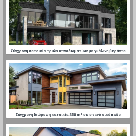
Σύγχρονη κατοικία τριών υπνοδωματίων με γυάλινη βεράντα
Σύγχρονη διώροφη κατοικία 350 m² σε στενό οικόπεδο