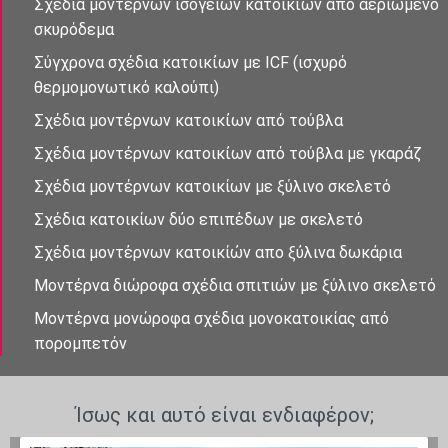
Σχἐδια μοντἐρνων ισὀγειων κατοικἰων απὀ αεριωμένο
σκυρόδεμα
Σύγχρονα σχέδια κατοικἰων με ICF (ισχυρό
θερμομονωτικό καλούπι)
Σχέδια μοντέρνων κατοικἰων από τούβλα
Σχέδια μοντέρνων κατοικἰων από τούβλα με γκαράζ
Σχέδια μοντέρνων κατοικίων με ξύλινο σκελετό
Σχέδια κατοικίων δὐο επιπἐδων με σκελετό
Σχέδια μοντἐρνων κατοικίὠν απο ξὐλινα δωκάρια
Μοντέρνα διώροφα σχέδια σπιτιών με ξύλινο σκελετό
Μοντέρνα μονώροφα σχέδια μονοκατοικίας από
πορομπετόν
Ίσως και αυτό είναι ενδιαφέρον;