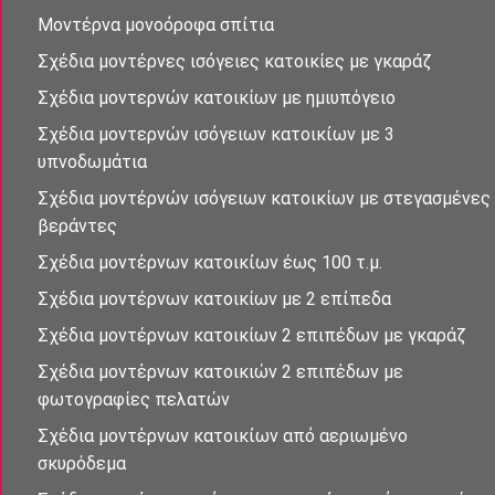
Μοντέρνα μονοὀροφα σπἰτια
Σχέδια μοντέρνες ισὀγειες κατοικίες με γκαράζ
Σχέδια μοντερνὠν κατοικίων με ημιυπόγειο
Σχέδια μοντερνών ισὀγειων κατοικἰων με 3
υπνοδωμἀτια
Σχἐδια μοντέρνὠν ισὀγειων κατοικίων με στεγασμένες
βεράντες
Σχέδια μοντἐρνων κατοικἰων έως 100 τ.μ.
Σχέδια μοντέρνων κατοικίων με 2 επἰπεδα
Σχέδια μοντέρνων κατοικίων 2 επιπέδων με γκαράζ
Σχέδια μοντἐρνων κατοικιών 2 επιπἐδων με
φωτογραφίες πελατών
Σχἐδια μοντἐρνων κατοικἰων απὀ αεριωμένο
σκυρόδεμα