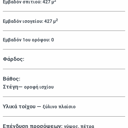
2
Εμβαδόν σπιτιού:
427
μ
2
Εμβαδόν ισογείου:
427
μ
Εμβαδόν 1ου ορόφου:
0
Φάρδος:
Βάθος:
Στέγη—
οροφή ισχίου
Υλικά τοίχου —
ξύλινο πλαίσιο
Επένδυση προσόψεων:
γύψος, πέτρα