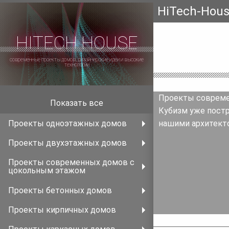
HiTech-Hou
HITECH HOUSE
современные проекты домов, дизайнерские идеи и высокие
технологии
Проекты современ
Показать все
Кубизм уже постр
Проекты одноэтажных домов
нашими архитекто
Проекты двухэтажных домов
Проекты современных домов с
цокольным этажом
Проекты бетонных домов
Проекты кирпичных домов