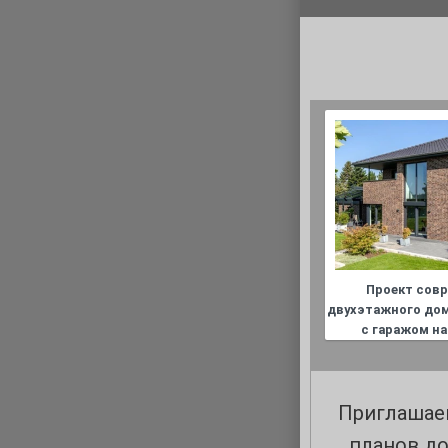
Проект сов
двухэтажного дом
c гаражом н
Приглашае
планов до