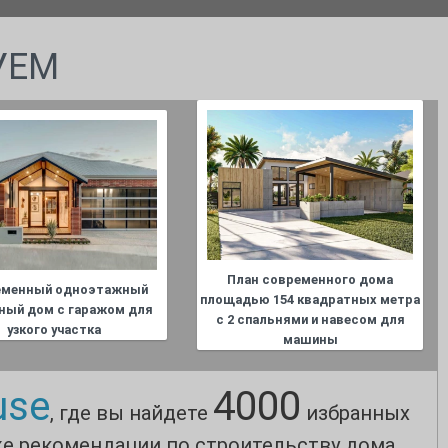
УЕМ
План современного дома
еменный одноэтажный
площадью 154 квадратных метра
ный дом с гаражом для
с 2 спальнями и навесом для
узкого участка
машины
use
4000
, где вы найдете
избранных
же рекомендации по строительству дома.