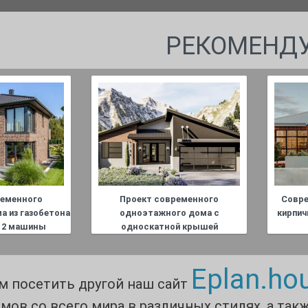
РЕКОМЕНД
ременного
Проект современного
Совр
а из газобетона
одноэтажного дома с
кирпич
а 2 машины
односкатной крышей
Eplan.ho
м посетить другой наш сайт
мов со всего мира в различных стилях, а так