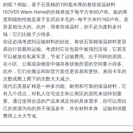
的呢？例如，基于石英棉的100毫米厚的卷状保温材料
ISOVER Warm Home的价格将低于每平方米60卢布。板的厚
度和隔热性能是基于玄武岩羊毛的--每平方米约160卢布。差
异是相当大的。此外，用卷筒保温时，你不必为废料多付
钱：它们比板子少得多。
你还必须考虑到运输材料的好处。卷状石英棉保温材料更容
易自行装载和运输。考虑到它在包装中被强烈压缩，它甚至
可以被放在私家车里，节省了运输费用。出于同样的原因，
在小区、公寓或杂物室中储存卷状物所需的空间要小得多。
此外，它们在搬运和卸货方面也更容易和更快。来回卡车的
次数或爬上爬下的次数大大减少。
现代石英基矿棉是一种多功能、耐用和可靠的保温材料，它
有几个优点，对私人住宅业主和公寓区的居民来说特别重
要。通过使用合适的产品来满足你的具体需求，你可以用自
己的资源为你的房子保温多年，并在材料本身、运输和供暖
费用上大大节省。