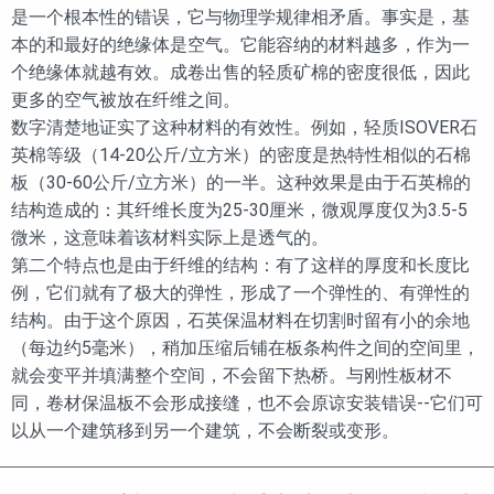
是一个根本性的错误，它与物理学规律相矛盾。事实是，基
本的和最好的绝缘体是空气。它能容纳的材料越多，作为一
个绝缘体就越有效。成卷出售的轻质矿棉的密度很低，因此
更多的空气被放在纤维之间。
数字清楚地证实了这种材料的有效性。例如，轻质ISOVER石
英棉等级（14-20公斤/立方米）的密度是热特性相似的石棉
板（30-60公斤/立方米）的一半。这种效果是由于石英棉的
结构造成的：其纤维长度为25-30厘米，微观厚度仅为3.5-5
微米，这意味着该材料实际上是透气的。
第二个特点也是由于纤维的结构：有了这样的厚度和长度比
例，它们就有了极大的弹性，形成了一个弹性的、有弹性的
结构。由于这个原因，石英保温材料在切割时留有小的余地
（每边约5毫米），稍加压缩后铺在板条构件之间的空间里，
就会变平并填满整个空间，不会留下热桥。与刚性板材不
同，卷材保温板不会形成接缝，也不会原谅安装错误--它们可
以从一个建筑移到另一个建筑，不会断裂或变形。