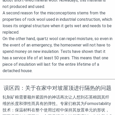
about short-lived mineral wool. Nowadays, this material is
not produced and used.
A second reason for the misconceptions stems from the
properties of rock wool used in industrial construction, which
loses its original structure when it gets wet and needs to be
replaced.
On the other hand, quartz wool can repel moisture, so even in
the event of an emergency, the homeowner will not have to
spend money on new insulation. Tests have shown that it
has a service life of at least 50 years. This means that one
piece of insulation will last for the entire lifetime of a
detached house.
误区四：关于在家中对坡屋顶进行隔热的问题
轧制矿棉需要额外紧固件的神话再次让人想到石英棉因其纤
维的长度和弹性而具有的弹性。专家们称其为Formostability
技术：保温材料在整个使用过程中保持其放置单元的形状，