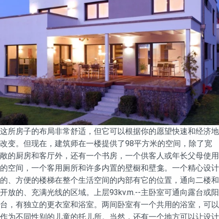
这所房子的布局非常舒适，但它可以根据你的愿望快速和经济地
改变。但现在，建筑师在一楼提供了98平方米的空间，除了宽
敞的厨房和客厅外，还有一个书房，一个供客人或年长父母使用
的空间，一个客用厕所和许多内置的壁橱和壁龛。一个精心设计
的、方便的楼梯在整个生活空间的内部有它的位置，通向二楼和
开放的、充满光线的区域。上层93kv.m.--主卧室可通向露台或阳
台，有独立的更衣室和浴室。两间卧室有一个共用的浴室，可以
作为不同性别的儿童的托儿所。当然，还有一个地方可以让设计